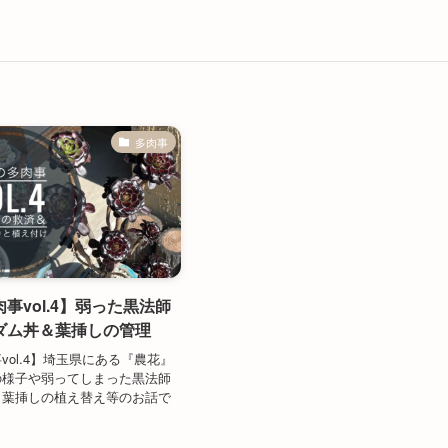
多肉事
事vol.4】弱った黒法師
ダム丼＆葉挿しの管理
vol.4】埼玉県にある『農花』
の様子や弱ってしまった黒法師
、葉挿しの植え替え等のお話で