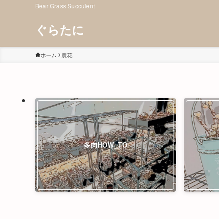
Bear Grass Succulent
ぐらたに
ホーム
農花
多肉HOW_TO