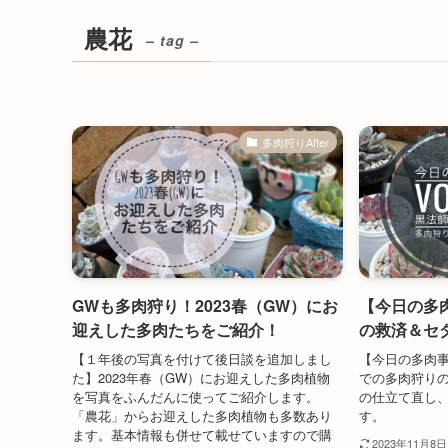
農花
– tag –
多肉狩りAfter
GWも多肉狩り！2023春（GW）にお
【今日の多肉
迎えした多肉たちをご紹介！
の救済＆セ
【１年後の写真を付けて後日談を追加しまし
【今日の多肉事
た】2023年春（GW）にお迎えした多肉植物
での多肉狩り
を写真をふんだんに使ってご紹介します。
の仕立て直し
「農花」からお迎えした多肉植物も多数あり
す。
ます。基本情報も併せて載せていますので購
2023年11月8日