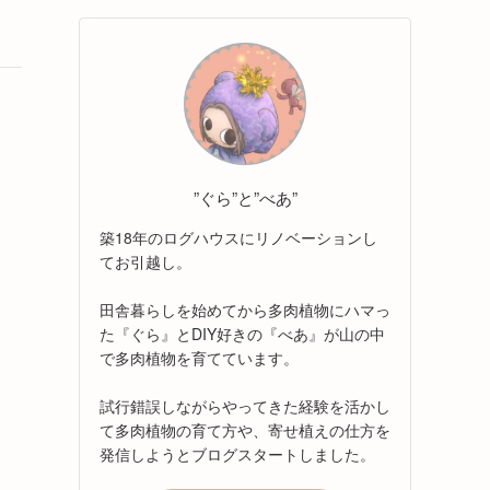
”ぐら”と”べあ”
築18年のログハウスにリノベーションし
てお引越し。
田舎暮らしを始めてから多肉植物にハマっ
た『ぐら』とDIY好きの『べあ』が山の中
で多肉植物を育てています。
試行錯誤しながらやってきた経験を活かし
て多肉植物の育て方や、寄せ植えの仕方を
発信しようとブログスタートしました。