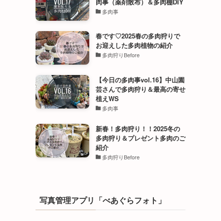
肉事（薬剤散布）＆多肉棚DIY
多肉事
春です♡2025春の多肉狩りで
お迎えした多肉植物の紹介
多肉狩りBefore
【今日の多肉事vol.16】中山園
芸さんで多肉狩り＆最高の寄せ
植えWS
多肉事
新春！多肉狩り！！2025冬の
多肉狩り＆プレゼント多肉のご
紹介
多肉狩りBefore
写真管理アプリ「べあぐらフォト」