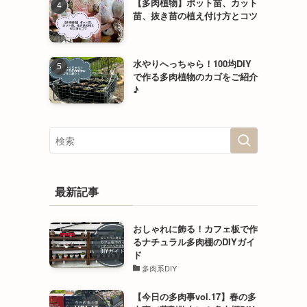
【多肉植物】ポット苗、カット
苗、抜き苗の植え付け方とコツ
水やりへっちゃら！100均DIY
で作る多肉植物のカゴをご紹介
♪
最新記事
おしゃれに飾る！カフェ板で作
るナチュラル多肉棚のDIYガイ
ド
多肉系DIY
【今日の多肉事vol.17】春の多