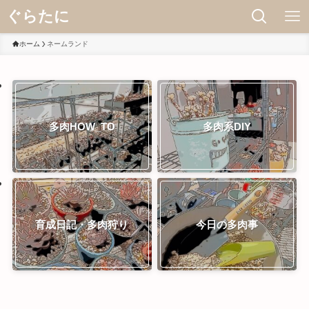
ぐらたに
ホーム
ネームランド
多肉HOW_TO
多肉系DIY
育成日記・多肉狩り
今日の多肉事