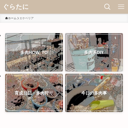
ぐらたに
ホーム
エケベリア
多肉HOW_TO
多肉系DIY
育成日記・多肉狩り
今日の多肉事