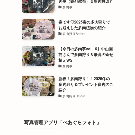
肉事（薬剤散布）＆多肉棚DIY
多肉事
春です♡2025春の多肉狩りで
お迎えした多肉植物の紹介
多肉狩りBefore
【今日の多肉事vol.16】中山園
芸さんで多肉狩り＆最高の寄せ
植えWS
多肉事
新春！多肉狩り！！2025冬の
多肉狩り＆プレゼント多肉のご
紹介
多肉狩りBefore
写真管理アプリ「べあぐらフォト」