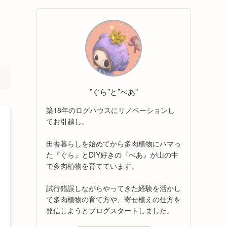
”ぐら”と”べあ”
築18年のログハウスにリノベーションし
てお引越し。
田舎暮らしを始めてから多肉植物にハマっ
た『ぐら』とDIY好きの『べあ』が山の中
で多肉植物を育てています。
試行錯誤しながらやってきた経験を活かし
て多肉植物の育て方や、寄せ植えの仕方を
発信しようとブログスタートしました。