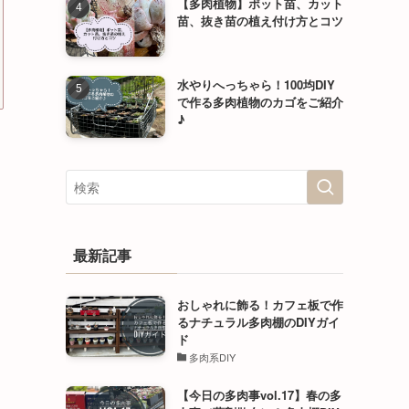
【多肉植物】ポット苗、カット
苗、抜き苗の植え付け方とコツ
水やりへっちゃら！100均DIY
で作る多肉植物のカゴをご紹介
♪
最新記事
おしゃれに飾る！カフェ板で作
るナチュラル多肉棚のDIYガイ
ド
多肉系DIY
【今日の多肉事vol.17】春の多