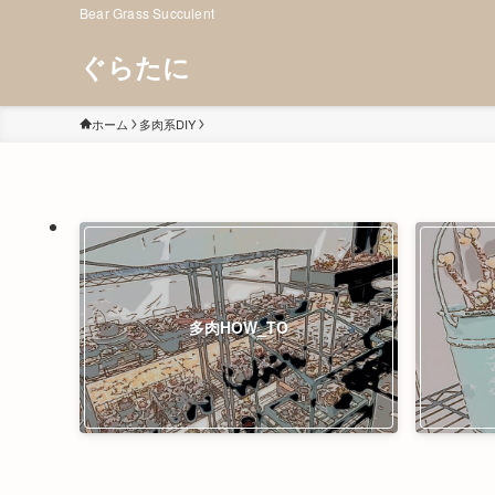
Bear Grass Succulent
ぐらたに
ホーム
多肉系DIY
多肉HOW_TO